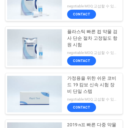
negotiable MOQ:교섭할 수 있습니다
연
CONTACT
6
락
Pet 빠른
플라스틱 빠른 컵 약물 검
주
사 단순 절차 고정밀도 항
Test&Equipment
세
원 시험
negotiable MOQ:교섭할 수 있습니다
요
CONTACT
뉴
가정용을 위한 쉬운 코비
21
드 19 캄보 신속 시험 장
스
비 단일 스텝
전염병 검사
negotiable MOQ:교섭할 수 있습니다
인
CONTACT
용
2019 n프 빠른 다중 약물