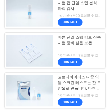
문
시험 컵 단일 스텝 분석
타액 검사
을
5
negotiable MOQ:교섭할 수 있습니다
요
CONTACT
정상적 HCG
구
빠른 단일 스텝 캄보 신속
하
시험 장비 실온 보관
세
negotiable MOQ:교섭할 수 있습니다
요
CONTACT
0
코로나바이러스 다중 약
사
정상적 Lh
물 스크린 테스트는 잔 모
이
양으로 만듭니다, 타액 채
집이 CE 증명서를 장비를
negotiable MOQ:교섭할 수 있습니다
트
답니다
CONTACT
맵