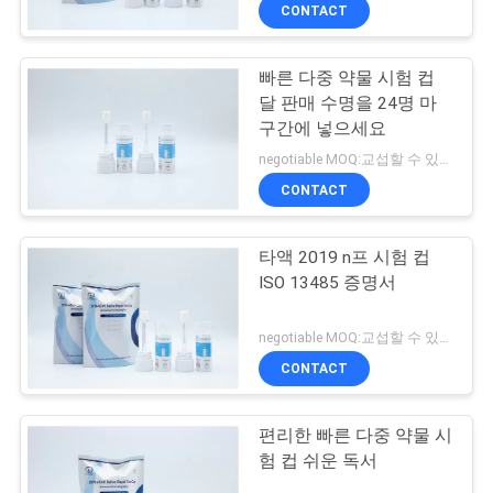
하
CONTACT
여
빠른 다중 약물 시험 컵
11
달 판매 수명을 24명 마
공
아지빙산 디옥틸 시
구간에 넣으세요
장
negotiable MOQ:교섭할 수 있습니다
험 키트
CONTACT
여
행
타액 2019 n프 시험 컵
ISO 13485 증명서
품
1
negotiable MOQ:교섭할 수 있습니다
이우노플루오르텍엔
질
CONTACT
관
스에 시스템
편리한 빠른 다중 약물 시
리
험 컵 쉬운 독서