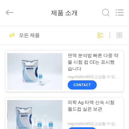
supplier.
Copyright
©
제품 소개
2021
-
2026
Guangzhou
Decheng
집
60
Biotechnology
모든 제품
Co.,LTD.
디지털 하크그 시험
All
Rights
Reserved.
제
키트
면역 분석법 빠른 다중 약
품
물 시험 컵 CE는 표시했
습니다
negotiable MOQ:교섭할 수 있습니다
우
CONTACT
12
리
의학 Ag 타액 신속 시험
에
디지털 LH 시험 키트
월드컵 실온 보관
대
negotiable MOQ:교섭할 수 있습니다