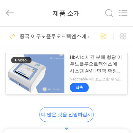
품
질
디
제품 소개
지
털
하
크
집
61
그
시
중국 이우노플루오르텍엔스에 시스템
디지털 하크그 시험
험
키
트
제
협
키트
력
HbA1c 시간 분해 형광 이
업
품
우노플루오르텍엔스에
체.
Copyright
시스템 AMH 면역 측정법
©
2021
분석기
Negotiable MOQ:교섭할 수 있습니다
-
우
2024
접촉
vchektest.com.
All
12
리
Rights
Reserved.
에
디지털 LH 시험 키트
더 많은 것을 전망하십시
대
오