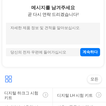
하
메시지를 남겨주세요
여
곧 다시 연락 드리겠습니다!
14
공
아지빙산 디옥틸 시
장
험 키트
여
행
품
1
이우노플루오르텍엔
질
모든
관
스에 시스템
디지털 하크그 시험 
디지털 LH 시험 키트
키트
리