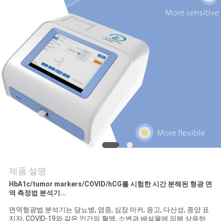
연
락
주
세
요
인
용
문
제품 설명
HbA1c/tumor markers/COVID/hCG를 시험한 시간 분해된 형광 면
을
역 측정법 분석기...
요
면역형광법 분석기는 당뇨병, 염증, 심장 마커, 응고, 다산성, 종양 표
지자, COVID-19와 같은 인간의 혈액, 소변과 배설물에 의해 상응하