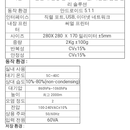
리 솔루션
동작 환경
안드로이드 5.1.1
인터페이스
직렬 포트
USB
이더넷 네트워크
,
,
내장 프린
써멀 프린터
터
사이즈
280X 280 Ｘ 170 밀리미터 ±5mm
중량
2Kg ±100g
반복성
CV≤15%
안정성
CV≤15%
동작 환경 :
실내 사용
대기 온도
5C~40C
상대 습도
10%-80%(non-condensing)
대기압
860hPa~1060hPa
높이
최고 2000m
오염 정도
2
전압
100-240VAC±10%
상용 주파
50/60Hz
입력 전원
60VA
저장 환경 :