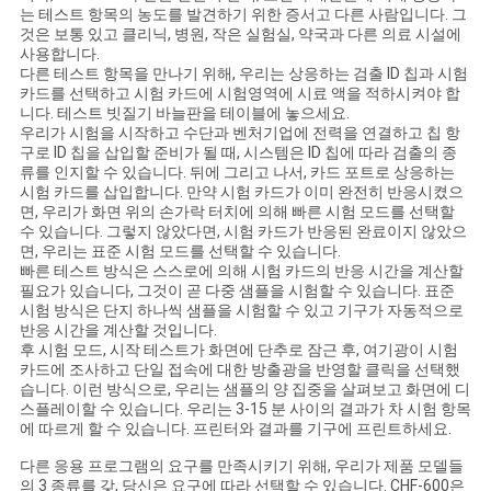
는 테스트 항목의 농도를 발견하기 위한 증서고 다른 사람입니다. 그
구
것은 보통 있고 클리닉, 병원, 작은 실험실, 약국과 다른 의료 시설에
사용합니다.
하
다른 테스트 항목을 만나기 위해, 우리는 상응하는 검출 ID 칩과 시험
카드를 선택하고 시험 카드에 시험영역에 시료 액을 적하시켜야 합
세
니다. 테스트 빗질기 바늘판을 테이블에 놓으세요.
우리가 시험을 시작하고 수단과 벤처기업에 전력을 연결하고 칩 항
요
구로 ID 칩을 삽입할 준비가 될 때, 시스템은 ID 칩에 따라 검출의 종
류를 인지할 수 있습니다. 뒤에 그리고 나서, 카드 포트로 상응하는
시험 카드를 삽입합니다. 만약 시험 카드가 이미 완전히 반응시켰으
면, 우리가 화면 위의 손가락 터치에 의해 빠른 시험 모드를 선택할
뉴
수 있습니다. 그렇지 않았다면, 시험 카드가 반응된 완료이지 않았으
면, 우리는 표준 시험 모드를 선택할 수 있습니다.
스
빠른 테스트 방식은 스스로에 의해 시험 카드의 반응 시간을 계산할
필요가 있습니다, 그것이 곧 다중 샘플을 시험할 수 있습니다. 표준
시험 방식은 단지 하나씩 샘플을 시험할 수 있고 기구가 자동적으로
반응 시간을 계산할 것입니다.
후 시험 모드, 시작 테스트가 화면에 단추로 잠근 후, 여기광이 시험
카드에 조사하고 단일 접속에 대한 방출광을 반영할 클릭을 선택했
습니다. 이런 방식으로, 우리는 샘플의 양 집중을 살펴보고 화면에 디
스플레이할 수 있습니다. 우리는 3-15 분 사이의 결과가 차 시험 항목
에 따르게 할 수 있습니다. 프린터와 결과를 기구에 프린트하세요.
다른 응용 프로그램의 요구를 만족시키기 위해, 우리가 제품 모델들
의 3 종류를 갖, 당신은 요구에 따라 선택할 수 있습니다. CHF-600은