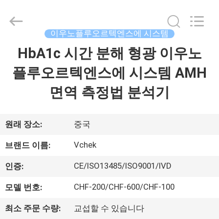
품
질
디
지
털
이우노플루오르텍엔스에 시스템
하
크
HbA1c 시간 분해 형광 이우노
집
그
시
험
플루오르텍엔스에 시스템 AMH
키
트
제
협
면역 측정법 분석기
력
업
품
체.
Copyright
©
원래 장소:
중국
2021
-
우
2024
Vchek
vchektest.com.
브랜드 이름:
All
리
Rights
Reserved.
CE/ISO13485/ISO9001/IVD
인증:
에
CHF-200/CHF-600/CHF-100
모델 번호:
대
최소 주문 수량:
교섭할 수 있습니다