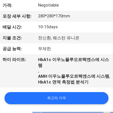
하
Negotiable
가격:
여
280*280*170mm
포장 세부 사항:
공
10-15days
배달 시간:
장
지불 조건:
전신환, 웨스턴 유니온
여
공급 능력:
무제한
행
하이 라이트:
HbA1c 이우노플루오르텍엔스에 시스
템
,
품
AMH 이우노플루오르텍엔스에 시스템
,
HbA1c 면역 측정법 분석기
질
관
최고의 가격
리