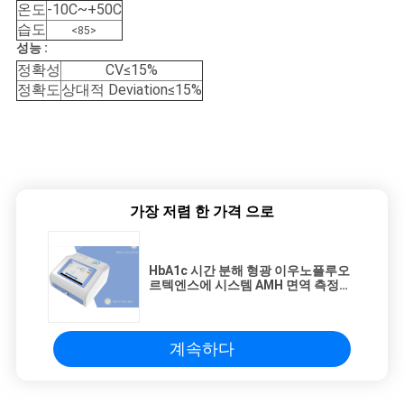
온도
-10C~+50C
습도
<85>
성능 :
정확성
CV≤15%
정확도
상대적 Deviation≤15%
가장 저렴 한 가격 으로
HbA1c 시간 분해 형광 이우노플루오
르텍엔스에 시스템 AMH 면역 측정법
분석기
계속하다