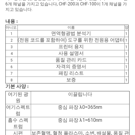
6개 채널을 가지고 있습니다, CHF-200과 CHF-100이 1개 채널을 가
지고 있습니다.
내용 :
아니오.
이름
양
면역형광법 분석기
1
1
(전원 코드를 포함하여) 도구를 위한 전원용 어댑터
2
1
프린터 용지
3
1
사용 설명서
4
1
품질 관리 카드
5
1
자격의 증명서
6
1
패킹 리스트
7
1
보증
8
1
기본 사양
:
여기된 광
이끌립니다
원
여기스펙트
중심 파장 λ0=365nm
럼
흡수 스펙
중심 파장 λ1=610nm
트럼
시편
보존혈액, 혈청 플라스마, 소변, 배설물, 품질 관