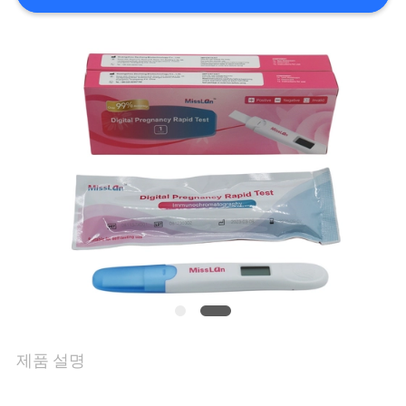
리
연
락
주
세
요
뉴
스
제품 설명