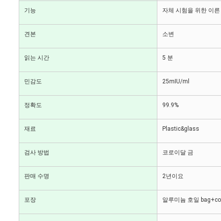
기능
자체 시험을 위한 이른
견본
소변
읽는 시간
5 분
민감도
25mIU/ml
정확도
99.9%
재료
Plastic&glass
검사 방법
코로이달 금
판매 수명
2년이요
포장
알루미늄 호일 bag+color