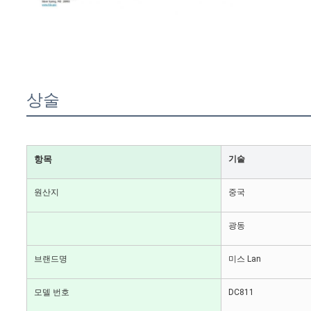
상술
항목
기술
원산지
중국
광동
브랜드명
미스 Lan
모델 번호
DC811