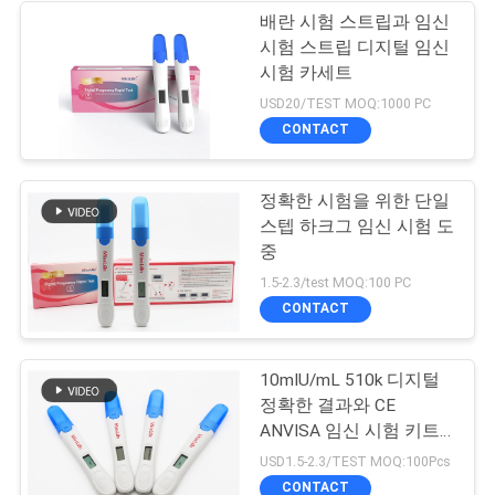
배란 시험 스트립과 임신
시험 스트립 디지털 임신
시험 카세트
USD20/TEST MOQ:1000 PC
CONTACT
정확한 시험을 위한 단일
스텝 하크그 임신 시험 도
중
1.5-2.3/test MOQ:100 PC
CONTACT
10mIU/mL 510k 디지털
정확한 결과와 CE
ANVISA 임신 시험 키트
는 나타납니다
USD1.5-2.3/TEST MOQ:100Pcs
CONTACT