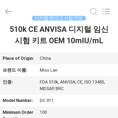
은
품
질
디
디지털 하크그 시험 키트
지
털
510k CE ANVISA 디지털 임신
집
하
크
그
시험 키트 OEM 10mIU/mL
시
험
제
키
트
supplier.
품
Place of Origin:
China
Copyright
©
2021
브랜드 이름:
Miss Lan
-
우
2025
인증:
FDA 510k, ANVISA, CE, ISO 13485,
Guangzhou
Decheng
리
MDSAP, BRC
Biotechnology
Co.,LTD.
에
All
Model Number:
DC 811
Rights
Reserved.
대
Minimum Order
100