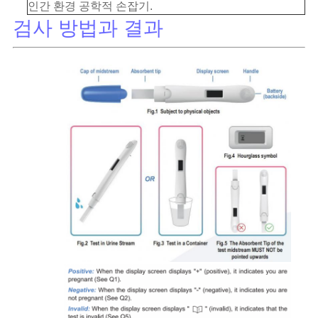
문
인간 환경 공학적 손잡기.
검사 방법과 결과
을
요
구
하
세
요
사
이
트
맵