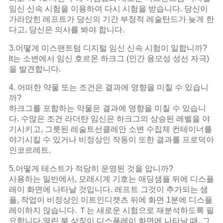
임신 신속 시험을 이용하여 다시 시험을 받습니다. 당신이
가라앉힌 레프트가 당신의 기간 부정적 레술탄드가 늦게 한
다고, 당신은 의사를 봐야 합니다.
3.어떻게 미스랜트텀 디지털 임신 신속 시험이 일합니까?
lt는 소변에서 임신 호르몬 하크그 (인간 융모성 성선 자극)
을 발견합니다.
4. 어떠한 약물 또는 조건은 결과에 영향을 미칠 수 있습니
까?
하크그를 포함하는 약물은 결과에 영향을 미칠 수 있습니
다. 수많은 조건 라더탄 임신은 하크그의 상승된 레벨을 야
기시키고, 그릇된 레술트선클레안 소변 수집체 컨테이너를
야기시킬 수 있거나 비정상인 작동이 또한 결과를 프로덕아
인코르레트.
5.어떻게 테스트가 적당히 운영된 것을 압니까?
사용하는 일반에서, 모래시계 기호는 애딩샘플 뒤에 디스플
레이 화면에 나타날 것입니다. 레프트 그것이 추가되는 샘
플, 작업이 비정상인 이트인디캣츠 뒤에 화면 1분에 디스플
레이하지 않습니다. Ｔ는 새로운 시험으로 재분석하도록 필
요합니다.열린 북 상징이 디스플레이 화면에 나타날 때, 그