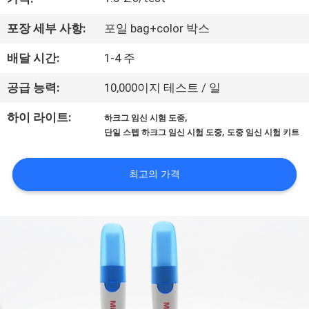
하
여
포장 세부 사항:
포일 bag+color 박스
배달 시간:
1-4 주
공
공급 능력:
10,000이지 테스트 / 일
장
,
하이 라이트:
하크그 임신 시험 도중
여
,
단일 스텝 하크그 임신 시험 도중
도중 임신 시험 키트
행
최고의 가격
품
질
관
리