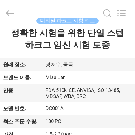
품
질
디
지
털
디지털 하크그 시험 키트
하
크
정확한 시험을 위한 단일 스텝
집
그
시
험
하크그 임신 시험 도중
키
트
제
협
력
업
품
원래 장소:
광저우, 중국
체.
Copyright
©
Miss Lan
브랜드 이름:
2021
-
우
2025
Guangzhou
FDA 510k, CE, ANVISA, ISO 13485,
인증:
Decheng
MDSAP, WBA, BRC
리
Biotechnology
Co.,LTD.
All
DC081A
모델 번호:
에
Rights
Reserved.
대
100 PC
최소 주문 수량:
1.5-2.3/test
가격: